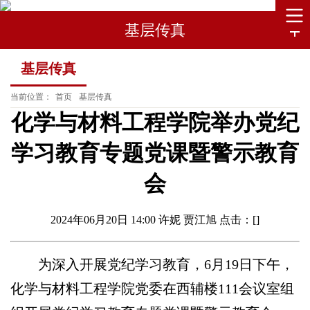
基层传真
基层传真
当前位置：
首页
基层传真
化学与材料工程学院举办党纪
学习教育专题党课暨警示教育
会
2024年06月20日 14:00 许妮 贾江旭 点击：[
]
为深入开展党纪学习教育，6月19日下午，
化学与材料工程学院党委在西辅楼111会议室组