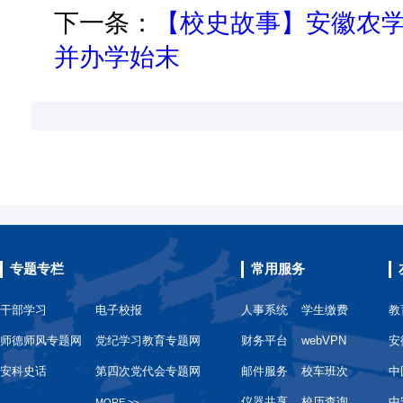
下一条：
【校史故事】安徽农
并办学始末
专题专栏
常用服务
干部学习
电子校报
人事系统
学生缴费
教
师德师风专题网
党纪学习教育专题网
财务平台
webVPN
安
安科史话
第四次党代会专题网
邮件服务
校车班次
中
仪器共享
校历查询
中
MORE >>