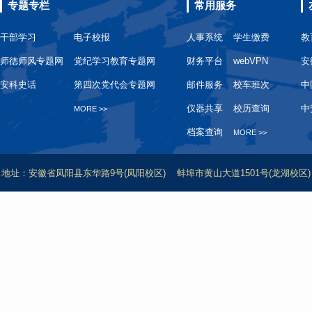
专题专栏
常用服务
干部学习
电子校报
人事系统
学生缴费
教
师德师风专题网
党纪学习教育专题网
财务平台
webVPN
安
安科史话
第四次党代会专题网
邮件服务
校车班次
中
仪器共享
校历查询
中
MORE >>
档案查询
MORE >>
地址：安徽省凤阳县东华路9号(凤阳校区) 蚌埠市黄山大道1501号(龙湖校区) 滁